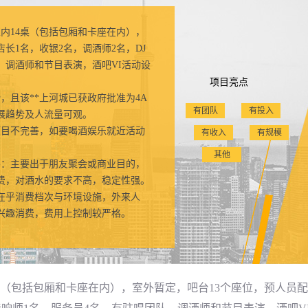
室内14桌（包括包厢和卡座在内），
长1名，收银2名，调酒师2名，DJ
、调酒师和节目表演，酒吧VI活动设
项目亮点
且该**上河城已获政府批准为4A
有团队
有投入
展趋势及人流量可观。
目不完善，如要喝酒娱乐就近活动
有收入
有规模
其他
：主要出于朋友聚会或商业目的，
费，对酒水的要求不高，稳定性强。
在乎消费档次与环境设施，外来人
兴趣消费，费用上控制较严格。
4桌（包括包厢和卡座在内），室外暂定，吧台13个座位，预人员