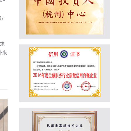
I活
动，
求
外来
项目概述