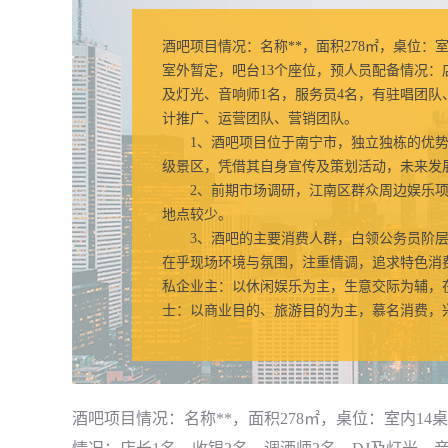
酒吧项目情况：名称**，面积278㎡，桌位：
室外暂定，吧台13个座位，预人员配备情况：店
及灯光、音响师1名，服务员4名，有驻唱团队
计推广、运营团队、营销团队。
1、酒吧项目位于南宁市，独立独栋的优势，
级景区，凭借其自身宣传及策划活动，未来发
2、前期市场调研，江南区群众周边娱乐项
地点较少。
3、酒吧的主要消费人群，白领公务员阶层
在乎现场环境与氛围，注重情调，追求特色消
私企业主：以休闲娱乐为主，生意交际为辅，
士：以商业目的、旅游目的为主，慕名消费，
酒吧项目情况：名称**，面积278㎡，桌位：室内1