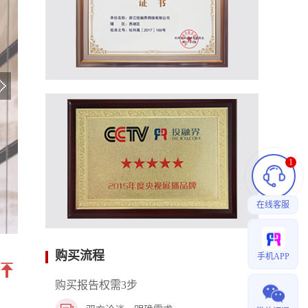
酒吧项目情况：名称**，面积278㎡，桌位：室内14
室外暂定，吧台13个座位，预人员配备情况：店长1名，
及灯光、音响师1名，服务员4名，有驻唱团队、调酒
计推广、运营团队、营销团队。
1、酒吧项目位于南宁市，独立独栋的优势，且该*
级景区，凭借其自身宣传及策划活动，未来发展趋势
2、前期市场调研，江南区群众周边娱乐项目不完
地点较少。
3、酒吧的主要消费人群，白领公务员阶层：主要
在乎现场环境与氛围，注重情调，追求特色消费，对
1
私企业主：以休闲娱乐为主，生意交际为辅，在乎消
士：以商业目的、旅游目的为主，慕名消费，兴趣消
在线客服
购买流程
手机APP
购买报告权需3步