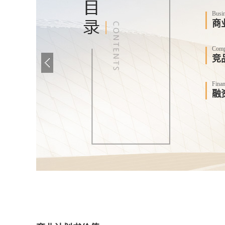
Busi
商
Compe
竞
Finan
融