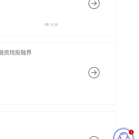
3138
融资找投融界
1