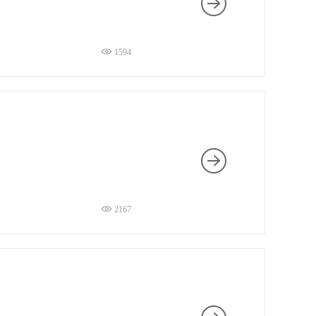
1594
2167