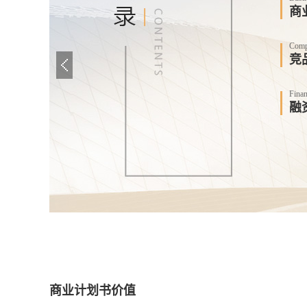
商
Compe
竞
Finan
融
商业计划书价值