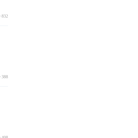
832
388
408