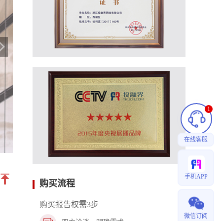
占地面积：项目合计总占地面积100亩，总建筑面积3
项目建设：本项目主要是对太原钢铁采矿、生产过
等废弃物进行综合再生利用回收，固废主要用途是生
泥稳定碎石、钢筋混凝土管道、隧道用管片、装配式
品，对于含有残炭、铁、锌等物质，通过各种工艺的
产品进行销售，在分离过程中，废弃物里的炭可做燃
成品，铁可以做铸造产品。
项目进展：公司已成立，等待资源进入便可开展后
1
在线客服
手机APP
购买流程
购买报告权需3步
微信订阅