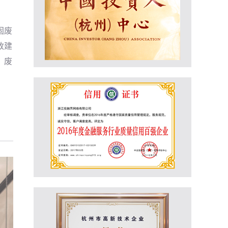
固废
政建
，废
项目概述
项目名称：固废综合再生利用项目
项目拟建地：山西省定襄县、娄烦县；