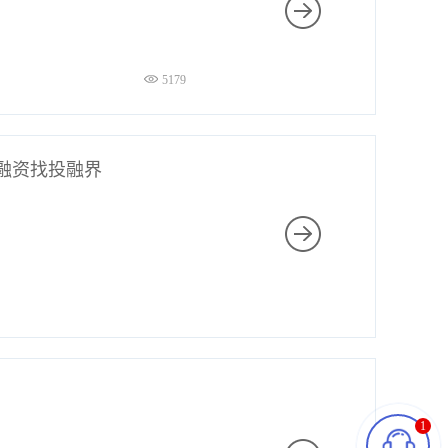
5179
融资找投融界
1