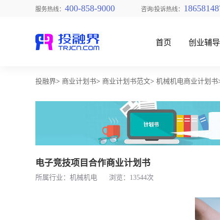
400-858-9000
18658148
服务热线：
咨询/投诉热线：
首页
创业辅
投融界
>
商业计划书
>
商业计划书范文
>
机械机电商业计划书
找创业项目
电子竞技项目合作商业计划书
所属行业：机械机电
浏览：13544次