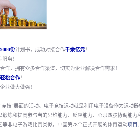
5000份
计划书，成功对接合作
千余亿元
！
踪服务！
合作，拥有众多合作渠道，切实为企业解决合作需求！
轻松合作
！
企业做大做强！
子游戏比赛达到"竞技"层面的活动。电子竞技运动就是利用电子设备作为运动器
以锻炼和提高参与者的思维能力、反应能力、心眼四肢协调能力
艺等非电子游戏比赛类似，中国第78个正式开展的体育运动
项目