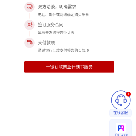
双方洽谈，明确需求
电话、邮件或网络确定购买细节
签订服务合同
填写并发送报告征订表
支付款项
通过银行汇款支付报告购买款项
一键获取商业计划书服务
1
在线客服
手机APP