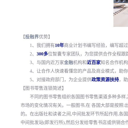
【
投融界
优势】
1、我们拥有
10年
商业计划书编写经验，编写超过
2、
300多
位智囊专家团队，为您提供合作全程跟
3、与国内近万家
金融
机构和
近百家
知名合作机构
4、让合作人快速看懂您的产品及商业模式，助你
5、对接政府部门，为企业提供
政策资源扶持
，助
【图书零售连锁简述】
不同的图书零售组织各国图书零售渠道多种多样,
市场的变化情况有关。一般图书,在 各国大部是按照
的。在出版社和读者之间,中间批发环节所起作用,各
中间批发站(即发行所),然后分发给零售书店或供销合