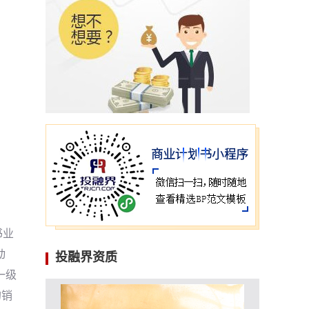
书业
动
投融界资质
一级
的销