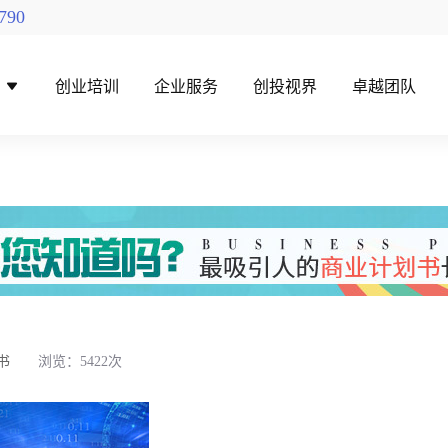
790
导
创业培训
企业服务
创投视界
卓越团队
找创投机构
创投对接活动
书
浏览：5422次