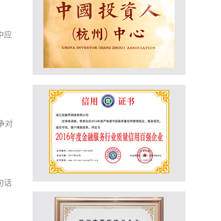
中应
争对
句话