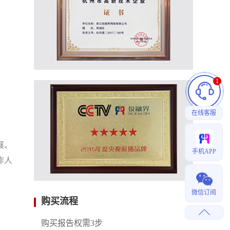
1
在线客服
展、
手机APP
作人
微信订阅
购买流程
购买报告权需3步