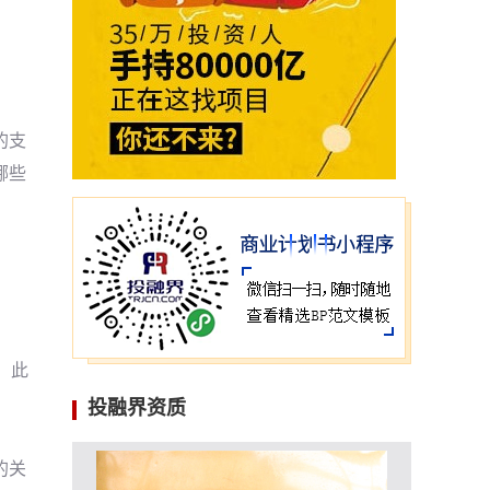
的支
哪些
。
，此
投融界资质
的关