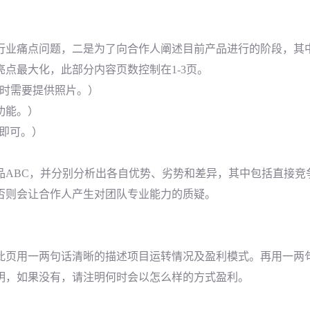
行业痛点问题，二是为了向合作人阐述目前产品进行的阶段，其
点最大化，此部分内容页数控制在1-3页。
此时需要提供照片。）
功能。）
点即可。）
品ABC，并分别分析出各自优势、劣势和差异，其中包括直接竞
否则会让合作人产生对团队专业能力的质疑。
此页用一两句话清晰的描述项目运转情况及盈利模式。再用一两
明，如果没有，请注明何时会以怎么样的方式盈利。