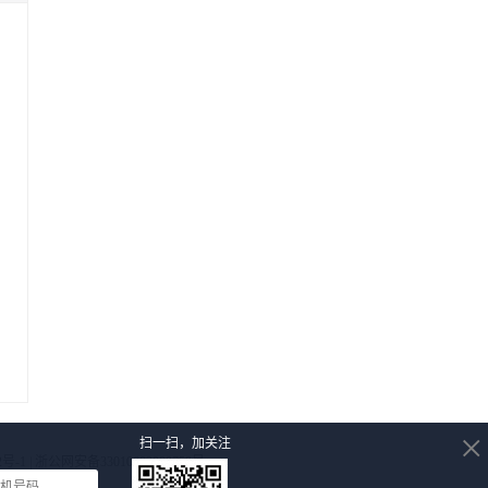
×
扫一扫，加关注
2号-1
| 浙公网安备33010602000759号