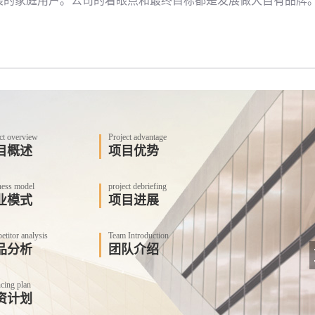
装的家庭用户。公司的着眼点和最终目标都是发展做大自有品牌
ct overview
Project advantage
目概述
项目优势
ness model
project debriefing
业模式
项目进展
titor analysis
Team Introduction
品分析
团队介绍
cing plan
资计划