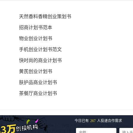
天然香料香精创业策划书
招商计划书范本
物业创业计划书
手机创业计划书范文
快时尚的商业计划书
黄芪创业计划书
肤护品商业计划书
茶餐厅商业计划书
今日已有
267
人投递合作需求
限公司（www.trjcn.com） 版权所有 | ICP经营许可证:浙B2-20190547 |
浙ICP备1020425
地址：浙江省杭州市西湖区留下街道西溪路740号7号楼301室